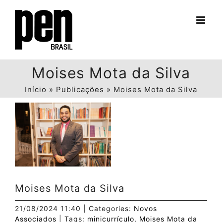
Ir
para
o
conteúdo
Moises Mota da Silva
Início
»
Publicações
»
Moises Mota da Silva
View
Larger
Image
Moises Mota da Silva
21/08/2024 11:40
|
Categories:
Novos
Associados
|
Tags:
minicurrículo
,
Moises Mota da