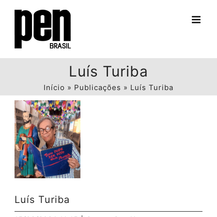
Ir
para
o
conteúdo
Luís Turiba
Início
»
Publicações
»
Luís Turiba
View
Larger
Image
Luís Turiba