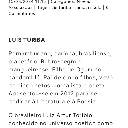
15/08/2024 11:15
|
Categories:
Novos
Associados
|
Tags:
luís turiba
,
minicurrículo
|
0
Comentários
LUÍS TURIBA
Pernambucano, carioca, brasiliense,
planetário. Rubro-negro e
mangueirense. Filho de Ogum no
candomblé. Pai de cinco filhos, vovô
de cinco netos. Jornalista e poeta.
Aposentou-se em 2012 para se
dedicar à Literatura e à Poesia.
O brasileiro
Luiz Artur Toribio
,
conhecido no universo poético como