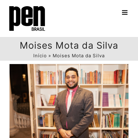
Ir
para
o
conteúdo
Moises Mota da Silva
Início
»
Moises Mota da Silva