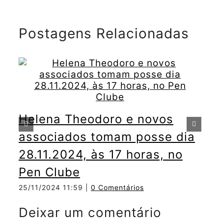
Postagens Relacionadas
C
C
Helena Theodoro e novos
09
associados tomam posse dia
28.11.2024, às 17 horas, no
Pen Clube
25/11/2024 11:59
|
0 Comentários
Deixar um comentário