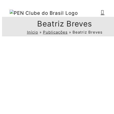
Ir
para
o
Beatriz Breves
conteúdo
Início
»
Publicações
»
Beatriz Breves
View
Larger
Image