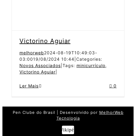
Victorino Aguiar
melhorweb
2024-08-19T10:49:03-
03:00
19/08/2024 10:44
|
Categories:
Novos Associados
|
Tags:
minicurrículo
,
Victorino Aguiar
|
Ler Mais
0
Pen Clube do Brasil | Desenvolvido por
MelhorWeb
Tecnologia
Wikipédia