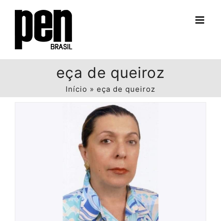
Ir
para
o
conteúdo
eça de queiroz
Início
»
eça de queiroz