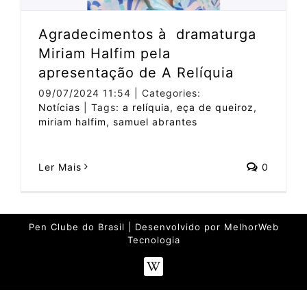
Agradecimentos à dramaturga
Miriam Halfim pela
apresentação de A Relíquia
09/07/2024 11:54
|
Categories:
Notícias
|
Tags:
a relíquia
,
eça de queiroz
,
miriam halfim
,
samuel abrantes
Ler Mais
0
Pen Clube do Brasil | Desenvolvido por
MelhorWeb
Tecnologia
Wikipédia