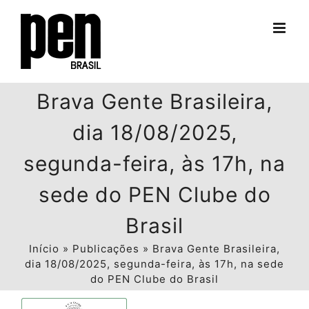
Ir
para
o
conteúdo
Brava Gente Brasileira,
dia 18/08/2025,
segunda-feira, às 17h, na
sede do PEN Clube do
Brasil
Início
»
Publicações
»
Brava Gente Brasileira,
dia 18/08/2025, segunda-feira, às 17h, na sede
do PEN Clube do Brasil
View