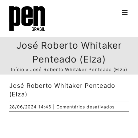
Ir
para
o
conteúdo
José Roberto Whitaker
Penteado (Elza)
Início
»
José Roberto Whitaker Penteado (Elza)
José Roberto Whitaker Penteado
(Elza)
em
28/06/2024 14:46
|
Comentários desativados
José
Roberto
Whitaker
Penteado