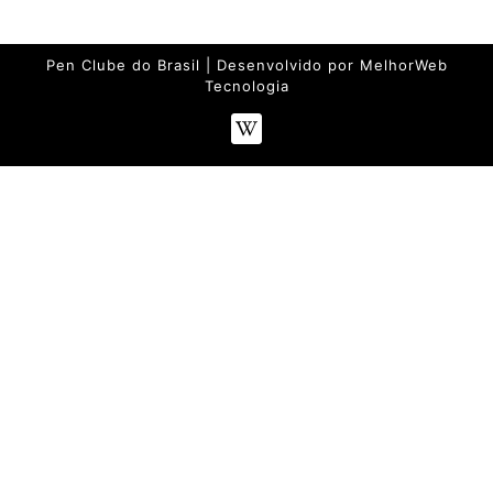
(Elza)
Pen Clube do Brasil | Desenvolvido por
MelhorWeb
Tecnologia
Wikipédia