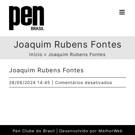
Ir
para
o
conteúdo
Joaquim Rubens Fontes
Início
»
Joaquim Rubens Fontes
Joaquim Rubens Fontes
em
28/06/2024 14:45
|
Comentários desativados
Joaquim
Rubens
Fontes
Pen Clube do Brasil | Desenvolvido por
MelhorWeb