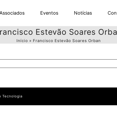
Associados
Eventos
Notícias
Con
rancisco Estevão Soares Orb
Início
»
Francisco Estevão Soares Orban
ancisco
tevão
ares
ban
 Tecnologia