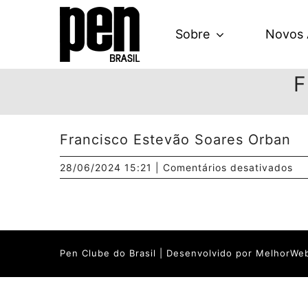
Ir
para
Sobre
Novos 
o
conteúdo
F
Francisco Estevão Soares Orban
em
28/06/2024 15:21
|
Comentários desativados
Fr
Es
So
Or
Pen Clube do Brasil | Desenvolvido por
MelhorWeb