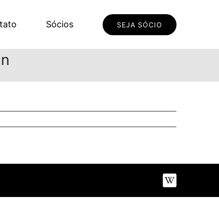
tato
Sócios
SEJA SÓCIO
an
Wikipédia